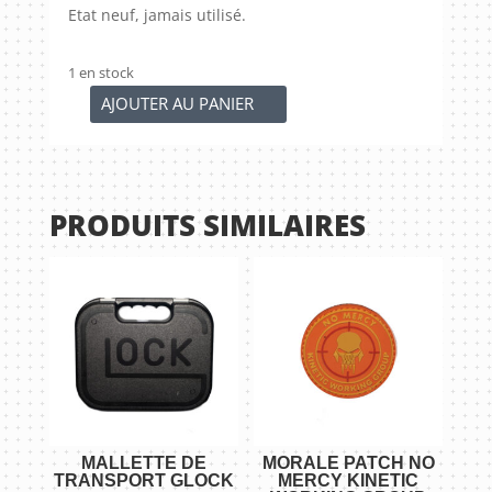
Etat neuf, jamais utilisé.
1 en stock
AJOUTER AU PANIER
quantité
de
Choke
1/4
PRODUITS SIMILAIRES
calibre
12
MALLETTE DE
MORALE PATCH NO
TRANSPORT GLOCK
MERCY KINETIC