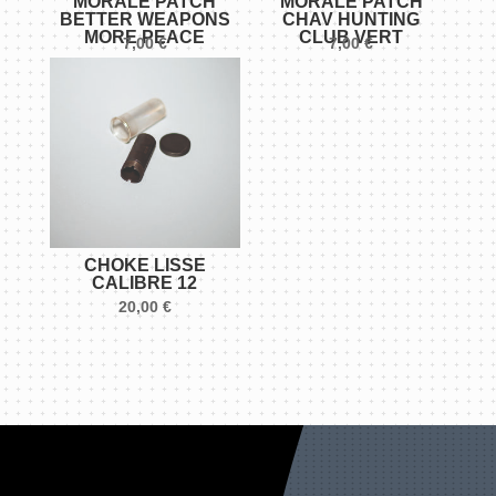
MORALE PATCH
MORALE PATCH
BETTER WEAPONS
CHAV HUNTING
MORE PEACE
CLUB VERT
7,00
€
7,00
€
CHOKE LISSE
CALIBRE 12
20,00
€