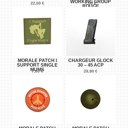
WORKING GROUP
22,00
€
7,00
€
ROUGE
MORALE PATCH I
CHARGEUR GLOCK
SUPPORT SINGLE
30 – 45 ACP
MUMS
7,00
€
29,90
€