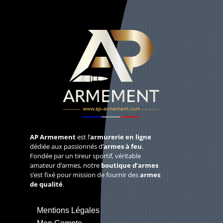
AP Armement
est l’
armurerie en ligne
dédiée aux passionnés d’
armes à feu
.
Fondée par un tireur sportif, véritable
amateur d’armes, notre
boutique d’armes
s’est fixé pour mission de fournir des
armes
de qualité
.
Mentions Légales