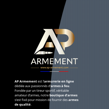
AP Armement
est l’
armurerie en ligne
dédiée aux passionnés d’
armes à feu
.
Fondée par un tireur sportif, véritable
amateur d’armes, notre
boutique d’armes
s’est fixé pour mission de fournir des
armes
de qualité
.