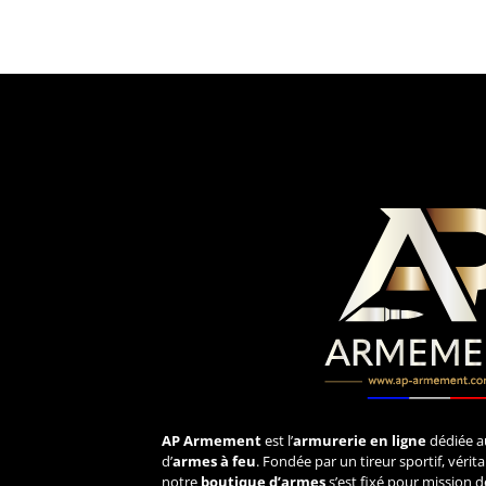
AP Armement
est l’
armurerie en ligne
dédiée a
d’
armes à feu
. Fondée par un tireur sportif, véri
notre
boutique d’armes
s’est fixé pour mission d