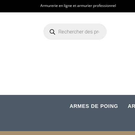
Armurerie en ligne et armurier professionnel
Recherche
de
produits
ARMES DE POING
AR