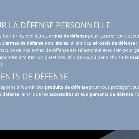
R LA DÉFENSE PERSONNELLE
s fournir les meilleures
armes de défense
pour assurer votre sécur
 d’
armes de défense non létales
, allant des
aérosols de défense
i
Chacune de nos armes de défense est sélectionné avec soin pour garan
épondre à toutes vos questions, afin de vous aider à choisir le
mat
t.
MENTS DE DÉFENSE
ngageons à fournir des
produits de défense
pour vous protéger vous 
e défense
, ainsi que les
accessoires et équipements de défense
co