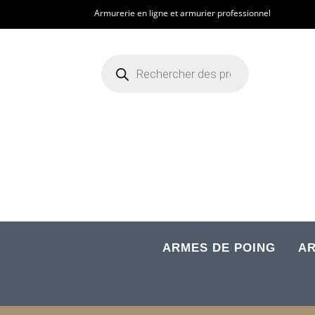
Armurerie en ligne et armurier professionnel
Recherche
de
produits
ARMES DE POING
AR