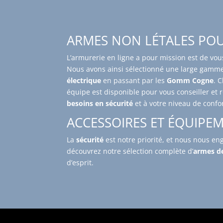
ARMES NON LÉTALES POU
L’armurerie en ligne a pour mission est de vou
Nous avons ainsi sélectionné une large gamme
électrique
en passant par les
Gomm Cogne
. 
équipe est disponible pour vous conseiller et r
besoins en sécurité
et à votre niveau de confor
ACCESSOIRES ET ÉQUIPE
La
sécurité
est notre priorité, et nous nous e
découvrez notre sélection complète d’
armes d
d’esprit.