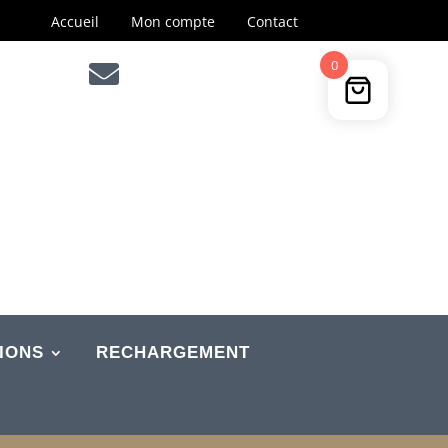
Accueil
Mon compte
Contact
0

IONS
RECHARGEMENT