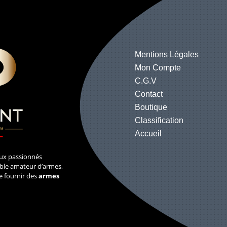
Mentions Légales
Mon Compte
C.G.V
Contact
Boutique
Classification
Accueil
ux passionnés
table amateur d’armes,
e fournir des
armes