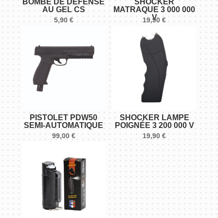
BOMBE DE DÉFENSE
SHOCKER
AU GEL CS
MATRAQUE 3 000 000
V
5,90
€
19,90
€
PISTOLET PDW50
SHOCKER LAMPE
SEMI-AUTOMATIQUE
POIGNÉE 3 200 000 V
99,00
€
19,90
€