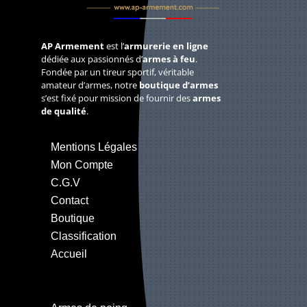
AP Armement
est l’
armurerie en ligne
dédiée aux passionnés d’
armes à feu
.
Fondée par un tireur sportif, véritable
amateur d’armes, notre
boutique d’armes
s’est fixé pour mission de fournir des
armes
de qualité
.
Mentions Légales
Mon Compte
C.G.V
Contact
Boutique
Classification
Accueil