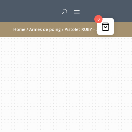
0
Home
/
Armes de poing
/ Pistolet RUBY – 32 ACP
VENDU