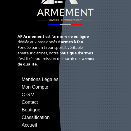
AP Armement
est l’
armurerie en ligne
dédiée aux passionnés d’
armes à feu
.
Fondée par un tireur sportif, véritable
amateur d’armes, notre
boutique d’armes
s’est fixé pour mission de fournir des
armes
de qualité
.
Mentions Légales
Mon Compte
C.G.V
Contact
Boutique
Classification
Accueil