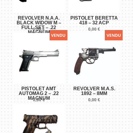
REVOLVER N.A.A.
PISTOLET BERETTA
BLACK WIDOW M –
418 – 32 ACP
FULL SET – .22
0,00
€
0,00
€
MAGNUM
VENDU
VENDU
PISTOLET AMT
REVOLVER M.A.S.
AUTOMAG 2 – .22
1892 – 8MM
MAGNUM
0,00
€
0,00
€