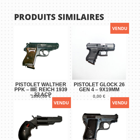
PRODUITS SIMILAIRES
VENDU
PISTOLET WALTHER
PISTOLET GLOCK 26
PPK – IIIE REICH 1939
GEN 4 – 9X19MM
– 32 ACP
1890,00
€
0,00
€
VENDU
VENDU