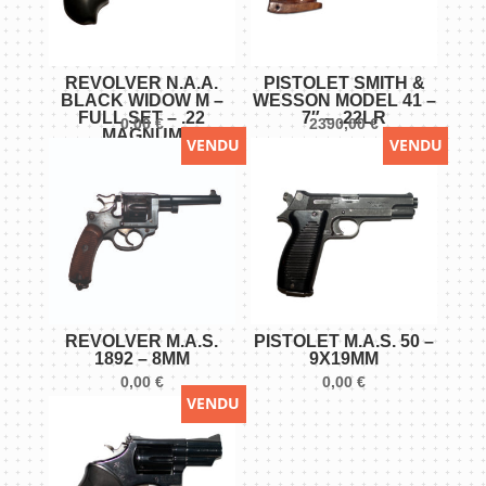
REVOLVER N.A.A.
PISTOLET SMITH &
BLACK WIDOW M –
WESSON MODEL 41 –
FULL SET – .22
7″ – .22LR
0,00
€
2390,00
€
MAGNUM
VENDU
VENDU
REVOLVER M.A.S.
PISTOLET M.A.S. 50 –
1892 – 8MM
9X19MM
0,00
€
0,00
€
VENDU