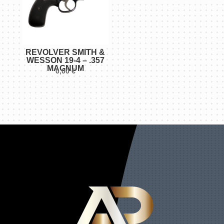
REVOLVER SMITH &
WESSON 19-4 – .357
MAGNUM
0,00
€