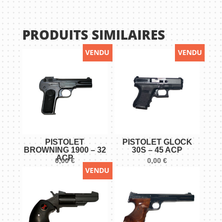
Pistolet
GLOCK
PRODUITS SIMILAIRES
17
GEN
VENDU
VENDU
2
"Custom"
-
9x19mm
PISTOLET
PISTOLET GLOCK
BROWNING 1900 – 32
30S – 45 ACP
ACP
0,00
€
0,00
€
VENDU