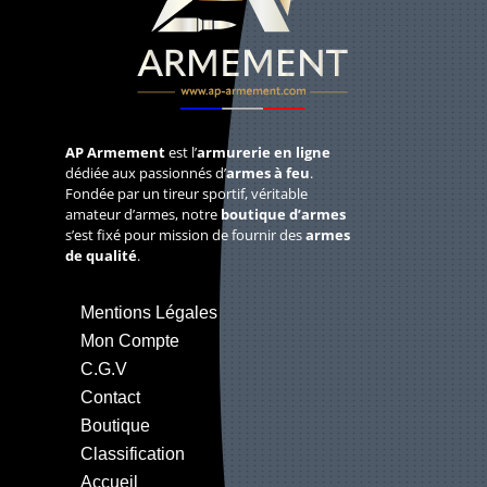
AP Armement
est l’
armurerie en ligne
dédiée aux passionnés d’
armes à feu
.
Fondée par un tireur sportif, véritable
amateur d’armes, notre
boutique d’armes
s’est fixé pour mission de fournir des
armes
de qualité
.
Mentions Légales
Mon Compte
C.G.V
Contact
Boutique
Classification
Accueil