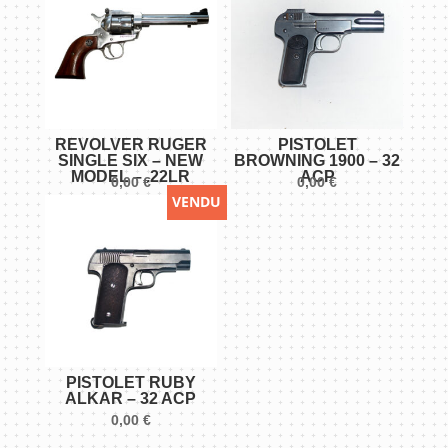
REVOLVER RUGER
PISTOLET
SINGLE SIX – NEW
BROWNING 1900 – 32
MODEL – .22LR
ACP
0,00
€
0,00
€
VENDU
PISTOLET RUBY
ALKAR – 32 ACP
0,00
€