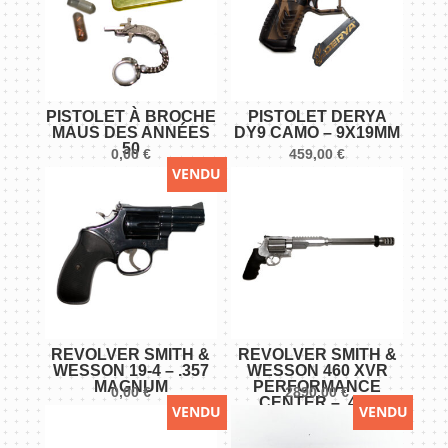
7"
-
.22lr
PISTOLET À BROCHE
PISTOLET DERYA
MAUS DES ANNÉES
DY9 CAMO – 9X19MM
50
0,00
€
459,00
€
VENDU
REVOLVER SMITH &
REVOLVER SMITH &
WESSON 19-4 – .357
WESSON 460 XVR
MAGNUM
PERFORMANCE
0,00
€
2890,00
€
CENTER – .460
VENDU
VENDU
MAGNUM