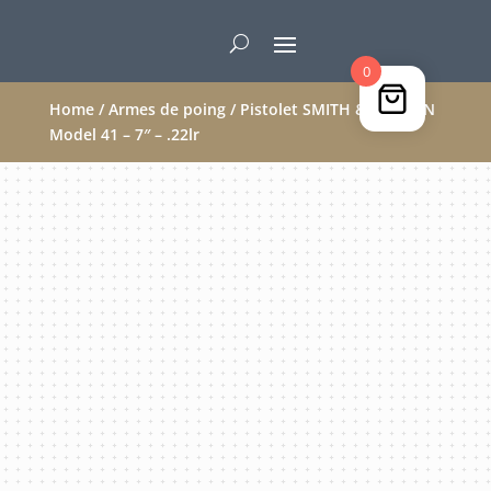
0
Home
/
Armes de poing
/ Pistolet SMITH & WESSON
Model 41 – 7″ – .22lr