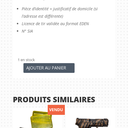
Pièce d’identité + justificatif de domicile (si
l’adresse est différente)
Licence de tir validée au format EDEN
N° SIA
1 en stock
AJOUTER AU PANIER
quantité
de
Pistolet
SMITH
PRODUITS SIMILAIRES
&
WESSON
VENDU
Model
41
-