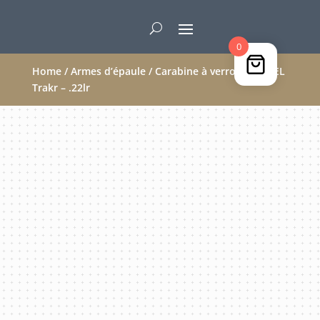
0
Home
/
Armes d’épaule
/ Carabine à verrou CITADEL
Trakr – .22lr
VENDU