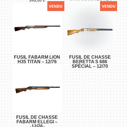
349,00
€
VENDU
VENDU
FUSIL FABARM LION
FUSIL DE CHASSE
H35 TITAN – 12/76
BERETTA S 686
SPÉCIAL – 12/70
FUSIL DE CHASSE
FABARM ELLEGI –
12/76