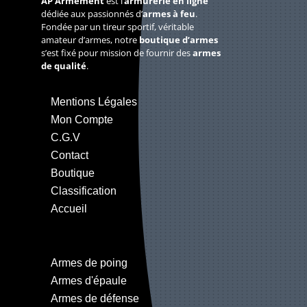
AP Armement
est l’
armurerie en ligne
dédiée aux passionnés d’
armes à feu
.
Fondée par un tireur sportif, véritable
amateur d’armes, notre
boutique d’armes
s’est fixé pour mission de fournir des
armes
de qualité
.
Mentions Légales
Mon Compte
C.G.V
Contact
Boutique
Classification
Accueil
Armes de poing
Armes d'épaule
Armes de défense