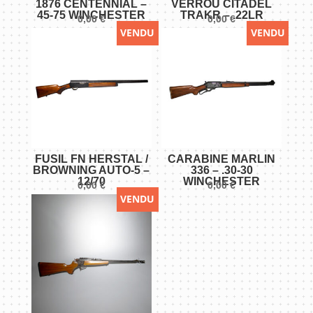
1876 CENTENNIAL –
VERROU CITADEL
45-75 WINCHESTER
TRAKR – .22LR
0,00
€
0,00
€
VENDU
VENDU
FUSIL FN HERSTAL /
CARABINE MARLIN
BROWNING AUTO-5 –
336 – .30-30
12/70
WINCHESTER
0,00
€
0,00
€
VENDU