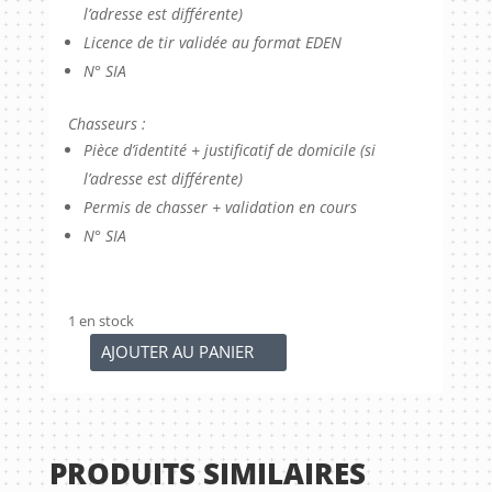
l’adresse est différente)
Licence de tir validée au format EDEN
N° SIA
Chasseurs :
Pièce d’identité + justificatif de domicile (si
l’adresse est différente)
Permis de chasser + validation en cours
N° SIA
1 en stock
AJOUTER AU PANIER
quantité
de
Fusil
de
PRODUITS SIMILAIRES
chasse
DAMON