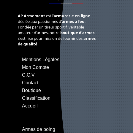
AP Armement
est l’
armurerie en ligne
dédiée aux passionnés d’
armes à feu
.
Fondée par un tireur sportif, véritable
amateur d’armes, notre
boutique d’armes
s’est fixé pour mission de fournir des
armes
de qualité
.
Mentions Légales
Mon Compte
C.G.V
Contact
Boutique
Classification
Accueil
Armes de poing