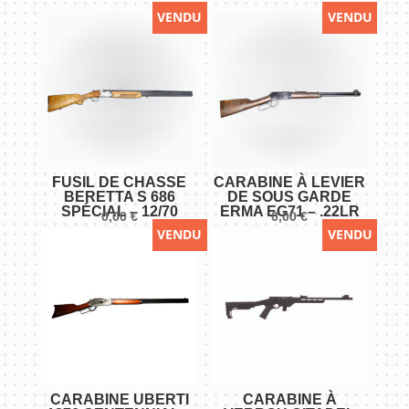
VENDU
VENDU
PETRIK
Le
Super-
Français
-
12/70
FUSIL DE CHASSE
CARABINE À LEVIER
BERETTA S 686
DE SOUS GARDE
SPÉCIAL – 12/70
ERMA EG71 – .22LR
0,00
€
0,00
€
VENDU
VENDU
CARABINE UBERTI
CARABINE À