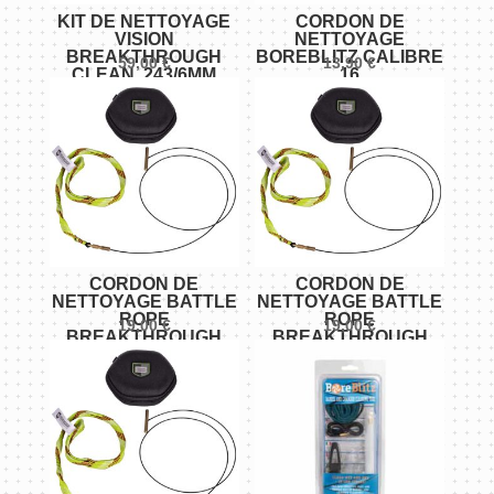
KIT DE NETTOYAGE
CORDON DE
VISION
NETTOYAGE
BREAKTHROUGH
BOREBLITZ CALIBRE
59,00
€
13,90
€
CLEAN .243/6MM
16
CORDON DE
CORDON DE
NETTOYAGE BATTLE
NETTOYAGE BATTLE
ROPE
ROPE
19,00
€
19,00
€
BREAKTHROUGH
BREAKTHROUGH
CLEAN .338
CLEAN .270/7MM