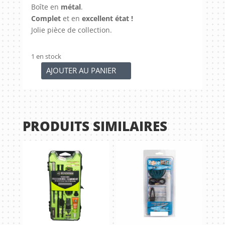
Boîte en
métal
.
Complet
et en
excellent état !
Jolie pièce de collection.
1 en stock
AJOUTER AU PANIER
quantité
de
Kit
de
PRODUITS SIMILAIRES
nettoyage
vintage
22lr