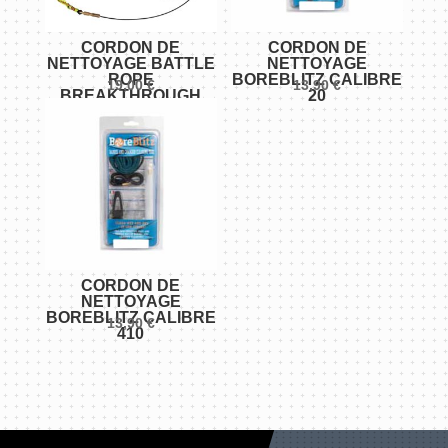
CORDON DE
CORDON DE
NETTOYAGE BATTLE
NETTOYAGE
ROPE
BOREBLITZ CALIBRE
19,00
€
13,90
€
BREAKTHROUGH
20
CLEAN .243/6MM
CORDON DE
NETTOYAGE
BOREBLITZ CALIBRE
13,90
€
410