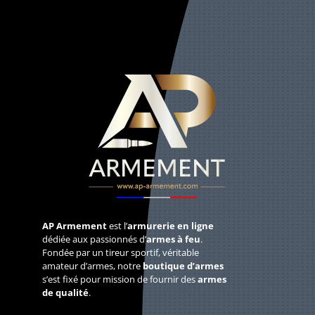
AP Armement
est l’
armurerie en ligne
dédiée aux passionnés d’
armes à feu
.
Fondée par un tireur sportif, véritable
amateur d’armes, notre
boutique d’armes
s’est fixé pour mission de fournir des
armes
de qualité
.