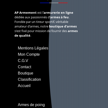
AP Armement
est l’
armurerie en ligne
dédiée aux passionnés d’
armes à feu
.
Fondée par un tireur sportif, véritable
amateur d’armes, notre
boutique d’armes
s’est fixé pour mission de fournir des
armes
de qualité
.
Mentions Légales
Mon Compte
C.G.V
Contact
Boutique
Classification
Accueil
Armes de poing