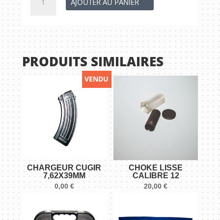
AJOUTER AU PANIER
de
Chargeur
GLOCK
30
-
PRODUITS SIMILAIRES
45
ACP
VENDU
CHARGEUR CUGIR
CHOKE LISSE
7,62X39MM
CALIBRE 12
0,00
€
20,00
€