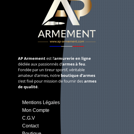
AP Armement
est l’
armurerie en ligne
dédiée aux passionnés d’
armes à feu
.
Fondée par un tireur sportif, véritable
amateur d’armes, notre
boutique d’armes
s’est fixé pour mission de fournir des
armes
de qualité
.
Mentions Légales
Mon Compte
C.G.V
Contact
Boutique