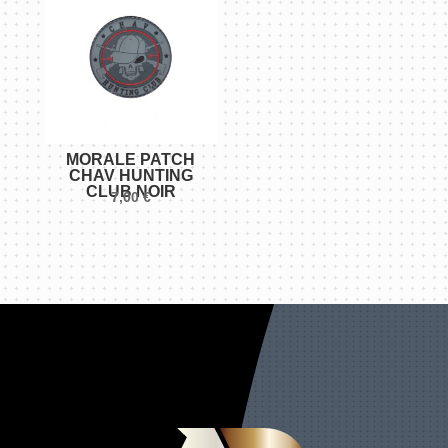
MORALE PATCH
CHAV HUNTING
CLUB NOIR
7,00
€