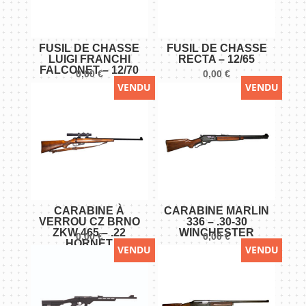
FUSIL DE CHASSE
FUSIL DE CHASSE
LUIGI FRANCHI
RECTA – 12/65
FALCONET – 12/70
0,00
€
0,00
€
VENDU
VENDU
CARABINE À
CARABINE MARLIN
VERROU CZ BRNO
336 – .30-30
ZKW 465 – .22
WINCHESTER
0,00
€
0,00
€
HORNET
VENDU
VENDU