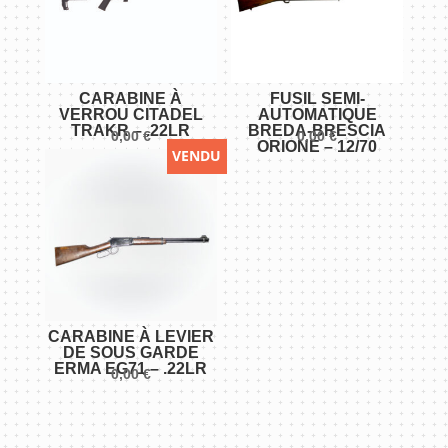
CARABINE À
FUSIL SEMI-
VERROU CITADEL
AUTOMATIQUE
TRAKR – .22LR
BREDA-BRESCIA
0,00
€
0,00
€
ORIONE – 12/70
VENDU
CARABINE À LEVIER
DE SOUS GARDE
ERMA EG71 – .22LR
0,00
€