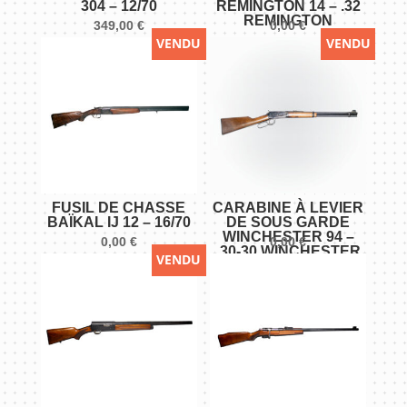
304 – 12/70
REMINGTON 14 – .32
REMINGTON
349,00
€
0,00
€
VENDU
VENDU
FUSIL DE CHASSE
CARABINE À LEVIER
BAÏKAL IJ 12 – 16/70
DE SOUS GARDE
WINCHESTER 94 –
0,00
€
0,00
€
.30-30 WINCHESTER
VENDU