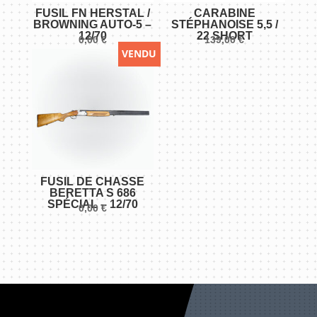
FUSIL FN HERSTAL /
CARABINE
BROWNING AUTO-5 –
STÉPHANOISE 5,5 /
12/70
22 SHORT
0,00
€
139,00
€
VENDU
FUSIL DE CHASSE
BERETTA S 686
SPÉCIAL – 12/70
0,00
€