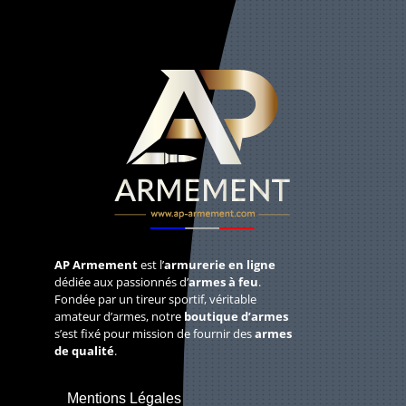
AP Armement
est l’
armurerie en ligne
dédiée aux passionnés d’
armes à feu
.
Fondée par un tireur sportif, véritable
amateur d’armes, notre
boutique d’armes
s’est fixé pour mission de fournir des
armes
de qualité
.
Mentions Légales