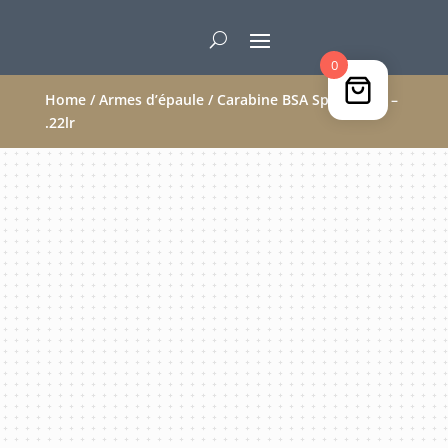
0
Home
/
Armes d’épaule
/ Carabine BSA Sportsman –
.22lr