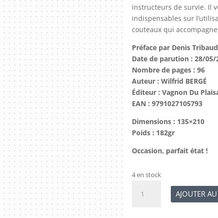
instructeurs de survie. Il
indispensables sur l’utilis
couteaux qui accompagnero
Préface par Denis Tribau
Date de parution : 28/05/
Nombre de pages : 96
Auteur : Wilfrid BERGÉ
Éditeur : Vagnon Du Plais
EAN : 9791027105793
Dimensions : 135×210
Poids : 182gr
Occasion, parfait état !
4 en stock
quantité
AJOUTER AU
de
Le