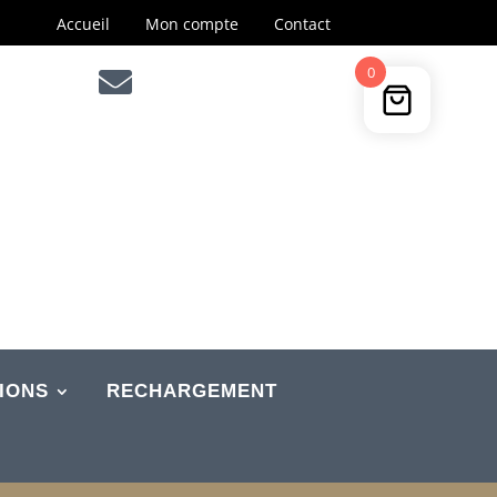
Accueil
Mon compte
Contact
0

IONS
RECHARGEMENT