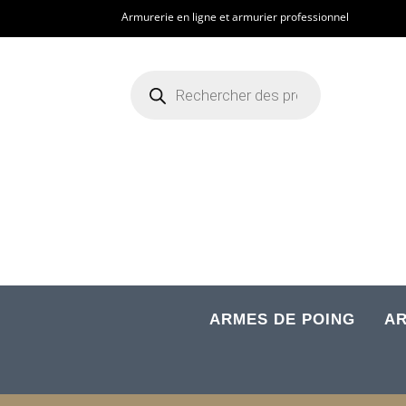
Armurerie en ligne et armurier professionnel
Recherche
de
produits
ARMES DE POING
AR