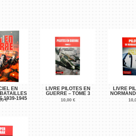
couteau,
meilleur
ami
du
survivaliste
CIEL EN
LIVRE PILOTES EN
LIVRE PI
 BATAILLES
GUERRE – TOME 3
NORMANDI
 1939-1945
,00
€
10,00
€
10,