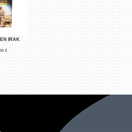
 EN IRAK
,00
€