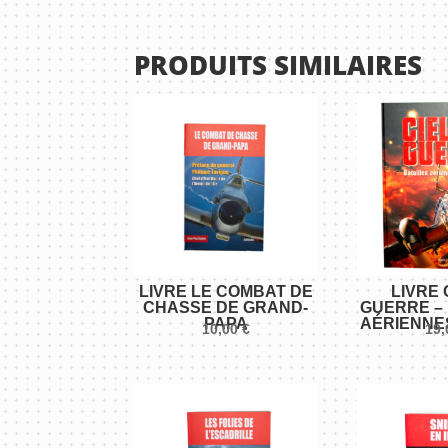
PRODUITS SIMILAIRES
LIVRE LE COMBAT DE
LIVRE 
CHASSE DE GRAND-
GUERRE –
PAPA
AÉRIENNES
10,00
€
19