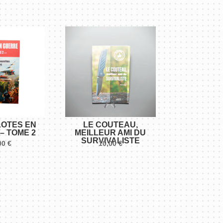
LOTES EN
LE COUTEAU,
– TOME 2
MEILLEUR AMI DU
SURVIVALISTE
00
€
10,00
€