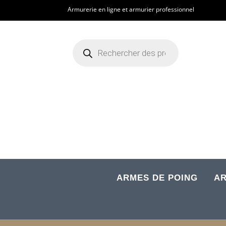
Armurerie en ligne et armurier professionnel
Recherche
de
produits
ARMES DE POING
AR