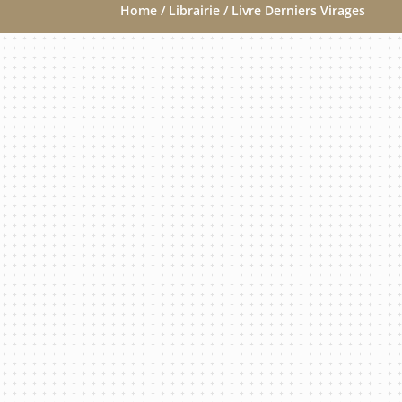
Home
/
Librairie
/ Livre Derniers Virages