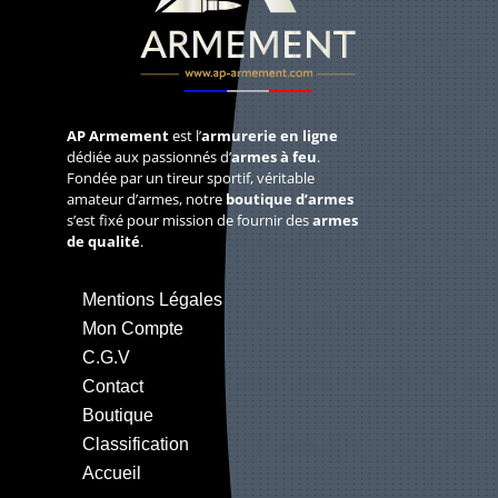
AP Armement
est l’
armurerie en ligne
dédiée aux passionnés d’
armes à feu
.
Fondée par un tireur sportif, véritable
amateur d’armes, notre
boutique d’armes
s’est fixé pour mission de fournir des
armes
de qualité
.
Mentions Légales
Mon Compte
C.G.V
Contact
Boutique
Classification
Accueil